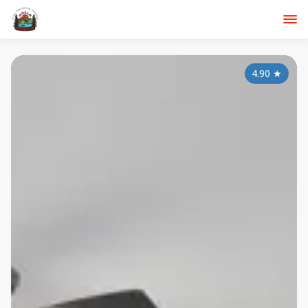
4.90
★